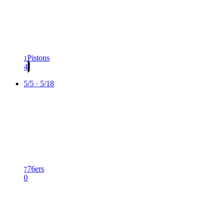
Pistons
1
4
5/5 · 5/18
76ers
7
0