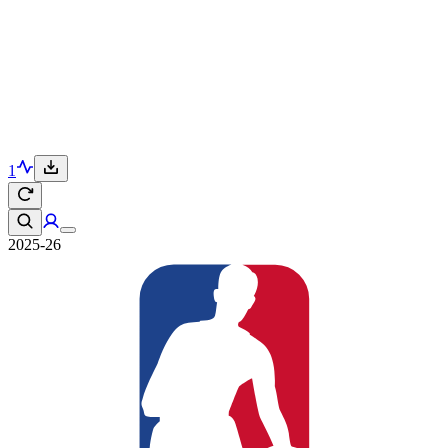
1
2025-26