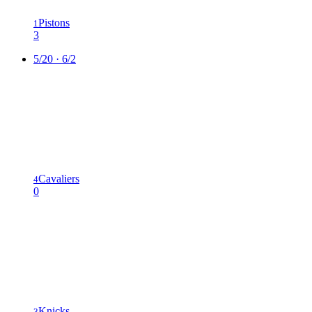
Pistons
1
3
5/20 · 6/2
Cavaliers
4
0
Knicks
3