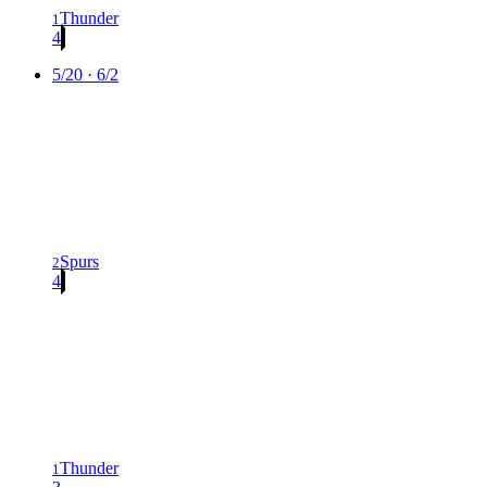
Thunder
1
4
5/20 · 6/2
Spurs
2
4
Thunder
1