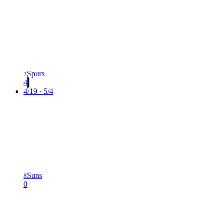
Spurs
2
4
4/19 · 5/4
Suns
8
0