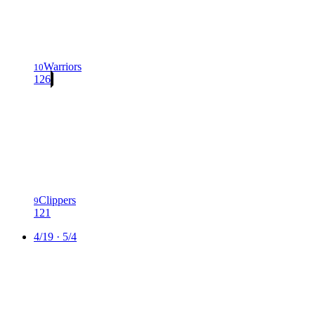
Warriors
10
126
Clippers
9
121
4/19 · 5/4