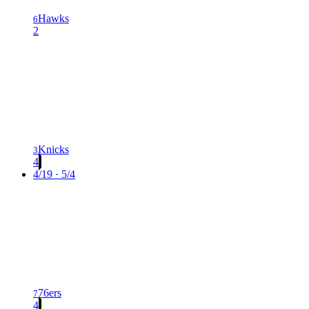
Hawks
6
2
Knicks
3
4
4/19 · 5/4
76ers
7
4