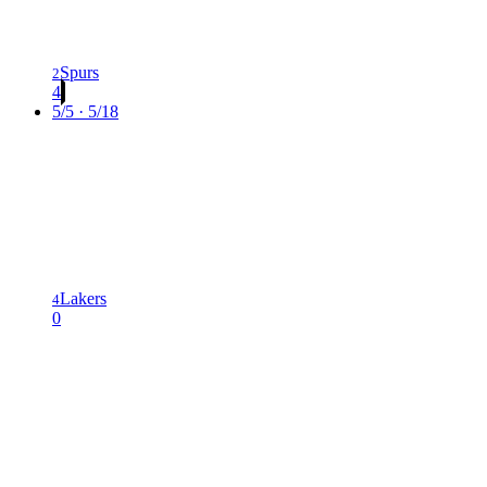
Spurs
2
4
5/5 · 5/18
Lakers
4
0