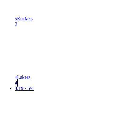
Rockets
5
2
Lakers
4
4
4/19 · 5/4