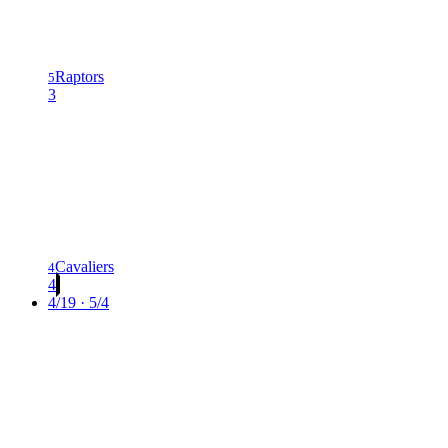
Raptors
5
3
Cavaliers
4
4
4/19 · 5/4